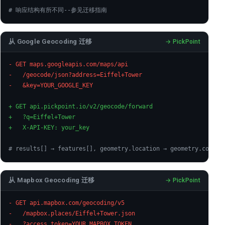
# 响应结构有所不同--参见迁移指南
从 Google Geocoding 迁移
- GET maps.googleapis.com/maps/api
-   /geocode/json?address=Eiffel+Tower
-   &key=YOUR_GOOGLE_KEY
+ GET api.pickpoint.io/v2/geocode/forward
+   ?q=Eiffel+Tower
+   X-API-KEY: your_key
# results[] → features[], geometry.location → geometry.coordi
从 Mapbox Geocoding 迁移
- GET api.mapbox.com/geocoding/v5
-   /mapbox.places/Eiffel+Tower.json
-   ?access_token=YOUR_MAPBOX_TOKEN