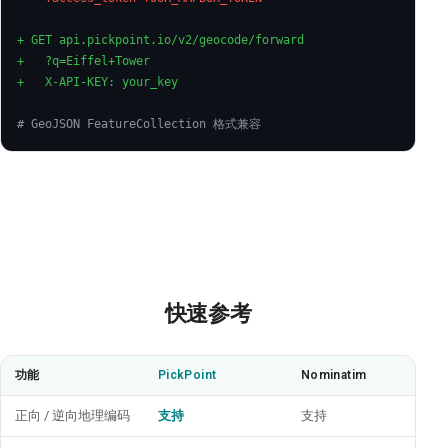
+ GET api.pickpoint.io/v2/geocode/forward
+   ?q=Eiffel+Tower
+   X-API-KEY: your_key
# GeoJSON FeatureCollection 格式兼容
快速参考
功能
PickPoint
Nominatim
Goo
正向 / 逆向地理编码
支持
支持
支持