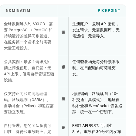
NOMINATIM
PICKPOINT
全球数据导入约 600 GB，需
注册账户，复制 API 密钥，
要 PostgreSQL + PostGIS 和
发送请求。无需数据库，无
持续运行的差异同步管道。
需运维，无需导入。
配置
在服务第一个请求之前需要
大量工程投入。
公共实例：最多 1 请求/秒，
任何套餐均无每分钟频率限
禁止商业使用。自托管：无
制。在日配额内可随意突
频率限制
API 上限，但需自行管理基础
发。
设施。
仅支持正向和逆向地理编
地理编码、路线规划（10+
码。路线规划（OSRM）、
种交通工具模式）、地址自
功能范围
自动补全（Pelias）和追踪需
动补全和 WebSocket 设备追
要独立系统。
踪，统一在一个密钥下。
自行管理。您的团队负责可
REST API 99.9% 可用性
用性、备份和事故响应。定
SLA。事故在 30 分钟内发布
可靠性