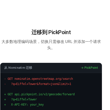
迁移到 PickPoint
大多数地理编码场景，切换只需修改 URL 并添加一个请求
头。
从 Nominatim 迁移
- GET nominatim.openstreetmap.org/search
-   ?q=Eiffel+Tower&format=json&limit=1
+ GET api.pickpoint.io/v2/geocode/forward
+   ?q=Eiffel+Tower
+   X-API-KEY: your_key