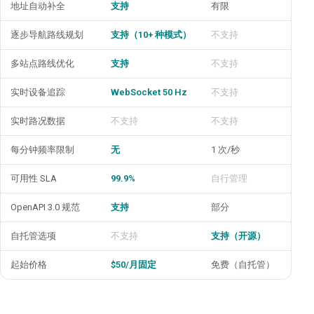
地址自动补全
支持
有限
Plac
逐步导航路线规划
支持（10+ 种模式）
不支持
Dire
多站点路线优化
支持
不支持
不支
实时设备追踪
WebSocket 50 Hz
不支持
不支
实时路况数据
不支持
不支持
支持
每分钟频率限制
无
1 次/秒
50 
可用性 SLA
99.9%
自行管理
99.9
OpenAPI 3.0 规范
支持
部分
支持
自托管选项
不支持
支持（开源）
不支
起始价格
$50/月固定
免费（自托管）
按请