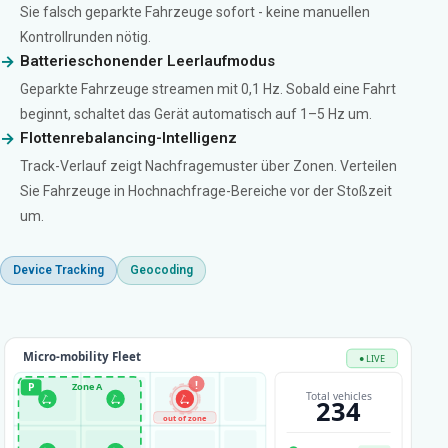
Sie falsch geparkte Fahrzeuge sofort - keine manuellen
Kontrollrunden nötig.
Batterieschonender Leerlaufmodus
Geparkte Fahrzeuge streamen mit 0,1 Hz. Sobald eine Fahrt
beginnt, schaltet das Gerät automatisch auf 1–5 Hz um.
Flottenrebalancing-Intelligenz
Track-Verlauf zeigt Nachfragemuster über Zonen. Verteilen
Sie Fahrzeuge in Hochnachfrage-Bereiche vor der Stoßzeit
um.
Device Tracking
Geocoding
Micro-mobility Fleet
● LIVE
!
Zone A
P
Total vehicles
🛴
🛴
🛴
234
out of zone