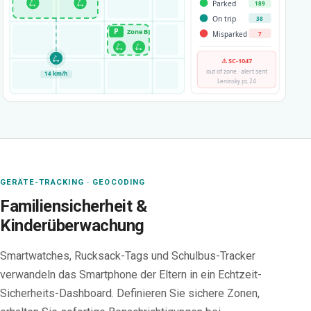
🛴
🛴
Parked
189
On trip
38
P
Zone B
7
Misparked
🛴
🛴
🛴
⚠ SC-1047
out of zone · alert sent
14 km/h
Leninsky pr, 24
GERÄTE-TRACKING · GEOCODING
Familiensicherheit &
Kinderüberwachung
Smartwatches, Rucksack-Tags und Schulbus-Tracker
verwandeln das Smartphone der Eltern in ein Echtzeit-
Sicherheits-Dashboard. Definieren Sie sichere Zonen,