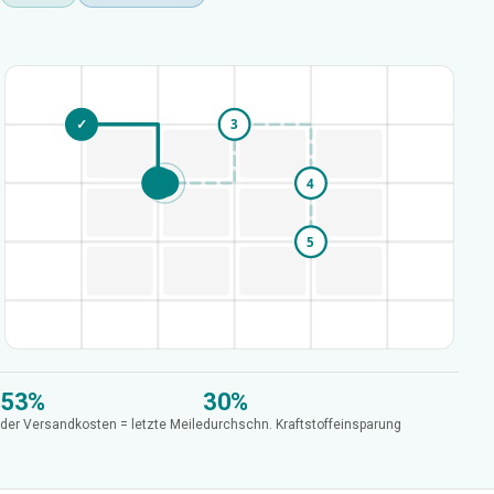
✓
1
3
🚚
✓
2
4
5
53%
30%
der Versandkosten = letzte Meile
durchschn. Kraftstoffeinsparung