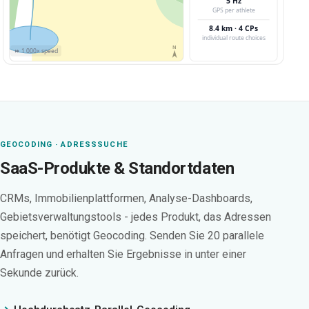
5 Hz
GPS per athlete
8.4 km · 4 CPs
individual route choices
N
⏩ 1 000× speed
GEOCODING · ADRESSSUCHE
SaaS-Produkte & Standortdaten
CRMs, Immobilienplattformen, Analyse-Dashboards,
Gebietsverwaltungstools - jedes Produkt, das Adressen
speichert, benötigt Geocoding. Senden Sie 20 parallele
Anfragen und erhalten Sie Ergebnisse in unter einer
Sekunde zurück.