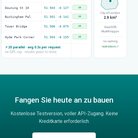
ok
Downing St 10
51.503
-0.127
City of London
ok
Buckingham Pal.
51.501
-0.141
2.9 km²
ok
Tower Bridge
51.506
-0.075
GeoJSON
MultiPolygon
ok
Hyde Park Corner
51.503
-0.155
no caching
restrictions ✓
↗ 20 parallel · avg 0.3s per request
no QPS cap · results yours to store
Fangen Sie heute an zu bauen
Kostenlose Testversion, voller API-Zugang. Keine
Kreditkarte erforderlich.