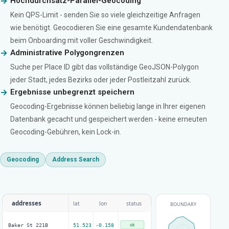
Hochdurchsatz-Parallel-Geocoding
Kein QPS-Limit - senden Sie so viele gleichzeitige Anfragen
wie benötigt. Geocodieren Sie eine gesamte Kundendatenbank
beim Onboarding mit voller Geschwindigkeit.
Administrative Polygongrenzen
Suche per Place ID gibt das vollständige GeoJSON-Polygon
jeder Stadt, jedes Bezirks oder jeder Postleitzahl zurück.
Ergebnisse unbegrenzt speichern
Geocoding-Ergebnisse können beliebig lange in Ihrer eigenen
Datenbank gecacht und gespeichert werden - keine erneuten
Geocoding-Gebühren, kein Lock-in.
Geocoding
Address Search
addresses
lat
lon
status
BOUNDARY
ok
Baker St 221B
51.523
-0.158