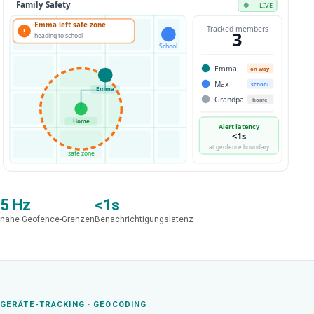
Family Safety
LIVE
Emma left safe zone
Tracked members
!
3
🏫
heading to school
School
👧
Emma
Emma
on way
Max
school
Grandpa
home
🏠
Home
Alert latency
<1s
at geofence boundary
safe zone
5 Hz
<1s
nahe Geofence-Grenzen
Benachrichtigungslatenz
GERÄTE-TRACKING · GEOCODING