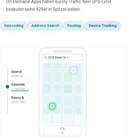
On-Demand-Apps haben bursty Traffic. Kein QPS-Limit
bedeutet keine 429er in Spitzenzeiten.
Geocoding
Address Search
Routing
Device Tracking
221B Baker St ✓
Search
address
🌳
Geocode
→ lat/lon
Route &
track live
🏠
ETA
-