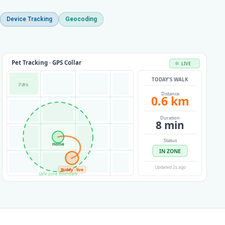
Device Tracking
Geocoding
Pet Tracking · GPS Collar
LIVE
TODAY'S WALK
Park
Distance
0.9 km
Duration
12 min
🏠
Status
Home
IN ZONE
🐾
Buddy · live
Updated 3s ago
safe zone boundary