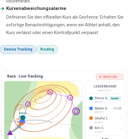
Routenwahl.
Kurvenabweichungsalarme
Definieren Sie den offiziellen Kurs als Geofence. Erhalten Sie
sofortige Benachrichtigungen, wenn ein Athlet anhält, den
Kurs verlässt oder einen Kontrollpunkt verpasst.
Device Tracking
Routing
Race · Live Tracking
RACE LIVE
LEADERBOARD
splits at CP 1
3
4
Petrov A.
leader
past CP 1
Petrov
2
Müller K.
Müller
+0:08
Okafor
past CP 1
Kim
Okafor I.
+0:15
1
past CP 1
Kim S.
+0:33
past CP 1