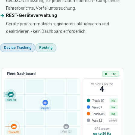
GeoJSON LineString für jeden Datumsbereich - Compliance,
Fahrerberichte, Vorfalluntersuchung.
REST-Geräteverwaltung
Geräte programmatisch registrieren, aktualisieren und
deaktivieren - kein Dashboard erforderlich.
Device Tracking
Routing
Fleet Dashboard
LIVE
Vehicles online
4
🚛
🏭
🚐
Truck-01
Truck-01
live
Van-07
Van-07
live
Truck-03
live
Van-12
parked
🚛
🚐
GPS stream
Van-12
Truck-03
up to 50 Hz