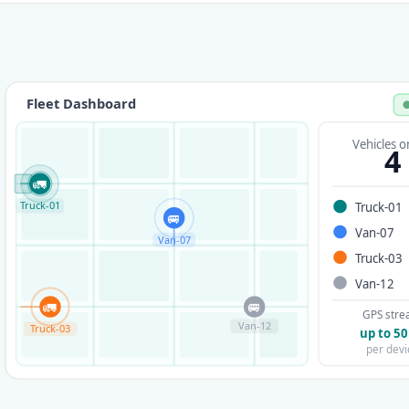
Fleet Dashboard
Vehicles o
4
🚛
🏭
🚐
Truck-01
Truck-01
Van-07
Van-07
Truck-03
Van-12
🚛
🚐
GPS str
Van-12
Truck-03
up to 50
per devi