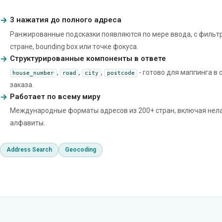
3 нажатия до полного адреса
Ранжированные подсказки появляются по мере ввода, с фильт
стране, bounding box или точке фокуса.
Структурированные компоненты в ответе
,
,
,
- готово для маппинга в 
house_number
road
city
postcode
заказа.
Работает по всему миру
Международные форматы адресов из 200+ стран, включая нел
алфавиты.
Address Search
Geocoding