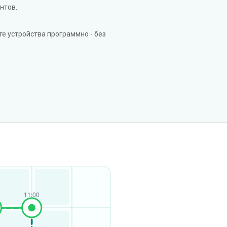
нтов.
те устройства программно - без
11:00