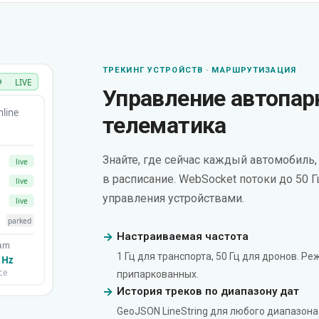
ТРЕКИНГ УСТРОЙСТВ · МАРШРУТИЗАЦИЯ
LIVE
Управление автопар
nline
телематика
Знайте, где сейчас каждый автомобиль,
live
в расписание. WebSocket потоки до 50 Г
live
управления устройствами.
live
parked
Настраиваемая частота
eam
1 Гц для транспорта, 50 Гц для дронов. Р
 Hz
ce
припаркованных.
История треков по диапазону дат
GeoJSON LineString для любого диапазона