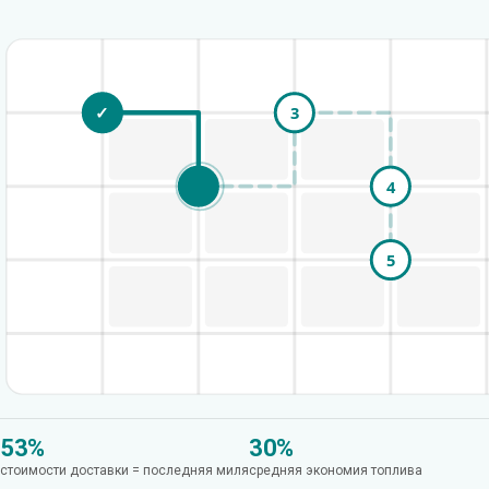
✓
1
3
🚚
✓
2
4
5
53%
30%
стоимости доставки = последняя миля
средняя экономия топлива