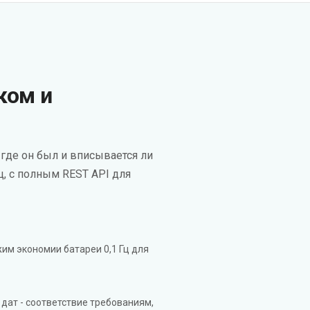
ком и
 где он был и вписывается ли
ц, с полным REST API для
ежим экономии батареи 0,1 Гц для
 дат - соответствие требованиям,