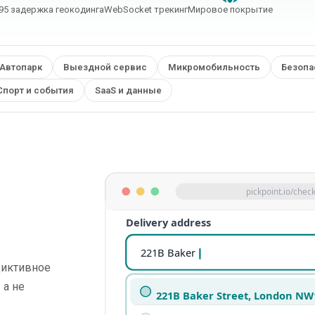
95 задержка геокодинга
WebSocket трекинг
Мировое покрытие
Автопарк
Выездной сервис
Микромобильность
Безопа
Спорт и события
SaaS и данные
pickpoint.io/chec
Delivery address
221B Baker St
диктивное
 а не
221B Baker Street, London NW