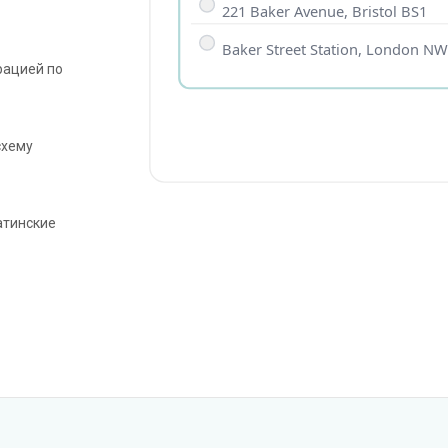
221 Baker Avenue, Bristol BS1
Baker Street Station, London N
рацией по
схему
атинские