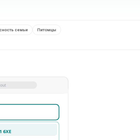
сность семьи
Питомцы
kout
1 6XE