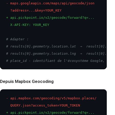
- maps.googleapis.com/maps/api/geocode/json
  ?address=...&key=YOUR_KEY
+ api.pickpoint.io/v2/geocode/forward?q=...
  X-API-KEY: YOUR_KEY
# Adapter :

# results[0].geometry.location.lat  →  result[0].lat

# results[0].geometry.location.lng  →  result[0].lon

# place_id - identifiant de l'écosystème Google, non 
Depuis Mapbox Geocoding
- api.mapbox.com/geocoding/v5/mapbox.places/
  QUERY.json?access_token=YOUR_TOKEN
+ api.pickpoint.io/v2/geocode/forward?q=...