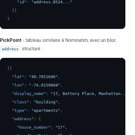
"id"
:
"address.8524..."
}
]
}
PickPoint
- tableau similaire à Nominatim, avec un bloc
structuré :
address
[
{
"lat"
:
"40.7051606"
,
"lon"
:
"-74.0159868"
,
"display_name"
:
"17, Battery Place, Manhattan..."
,
"class"
:
"building"
,
"type"
:
"apartments"
,
"address"
:
{
"house_number"
:
"17"
,