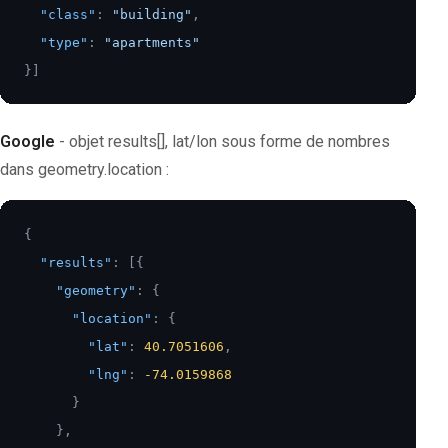
"class"
:
"building"
,
"type"
:
"apartments"
}
]
Google
- objet results[], lat/lon sous forme de nombres
dans geometry.location :
{
"results"
:
[
{
"geometry"
:
{
"location"
:
{
"lat"
:
40.7051606
,
"lng"
:
-74.0159868
}
}
,