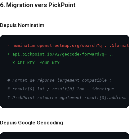
6. Migration vers PickPoint
Depuis Nominatim
- nominatim.openstreetmap.org/search?q=...&format=jso
+ api.pickpoint.io/v2/geocode/forward?q=...
  X-API-KEY: YOUR_KEY
# Format de réponse largement compatible :

# result[0].lat / result[0].lon - identique

# PickPoint retourne également result[0].address
Depuis Google Geocoding