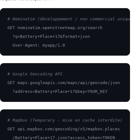
# Nominatim (développement / non commercial uniquemen
GET nominatim.openstreetmap.org/search

  ?q=Battery+Place+17&format=json

  User-Agent: myapp/1.0
# Google Geocoding API
GET maps.googleapis.com/maps/api/geocode/json

  ?address=Battery+Place+17&key=YOUR_KEY
# Mapbox (Temporary - mise en cache interdite)
GET api.mapbox.com/geocoding/v5/mapbox.places

  /Battery+Place+17.json?access_token=TOKEN