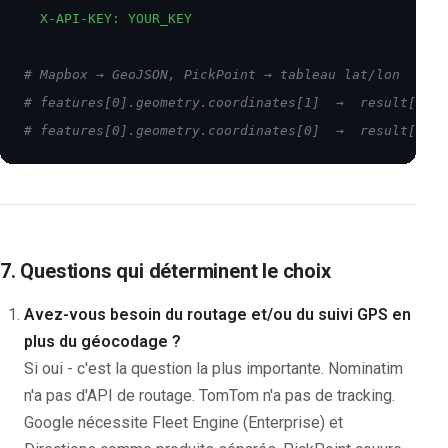
  X-API-KEY: YOUR_KEY
# Mapbox → GeoJSON, PickPoint → tableau lat/lon

# features[0].geometry.coordinates[1]  →  result[0].l
# features[0].geometry.coordinates[0]  →  result[0].l
7. Questions qui déterminent le choix
Avez-vous besoin du routage et/ou du suivi GPS en
plus du géocodage ?
Si oui - c'est la question la plus importante. Nominatim
n'a pas d'API de routage. TomTom n'a pas de tracking.
Google nécessite Fleet Engine (Enterprise) et