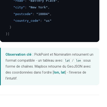
"road"
:
"Battery Place"
,
"city"
:
"New York"
,
"postcode"
:
"10004"
,
"country_code"
:
"us"
}
}
]
Observation clé :
PickPoint et Nominatim retournent un
format compatible - un tableau avec
/
sous
lat
lon
forme de chaînes. Mapbox retourne du GeoJSON avec
des coordonnées dans l'ordre [
lon, lat
] - l'inverse de
l'intuitif.