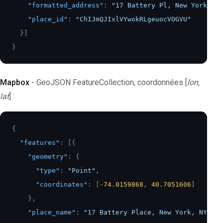
"formatted_address"
:
"17 Battery Pl, New York, NY
"place_id"
:
"ChIJmQJIxlVYwokRLgeuocVOGVU"
}
]
}
Mapbox
- GeoJSON FeatureCollection, coordonnées [
lon,
lat
] :
{
"features"
:
[
{
"geometry"
:
{
"type"
:
"Point"
,
"coordinates"
:
[
-74.0159868
,
40.7051606
]
}
,
"place_name"
:
"17 Battery Place, New York, NY 100