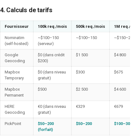
4. Calculs de tarifs
Fournisseur
100k req./mois
500k req./mois
1M req./moi
Nominatim
~$100–150
~$100–150
~$150–200
(self-hosted)
(serveur)
Google
$0 (dans crédit
$1 500
$4 800
Geocoding
$200)
Mapbox
$0 (dans niveau
$300
$675
Temporary
gratuit)
Mapbox
$500
$2 500
$4 600
Permanent
HERE
€0 (dans niveau
€329
€679
Geocoding
gratuit)
PickPoint
$50–200
$50–200
$100–300
(forfait)