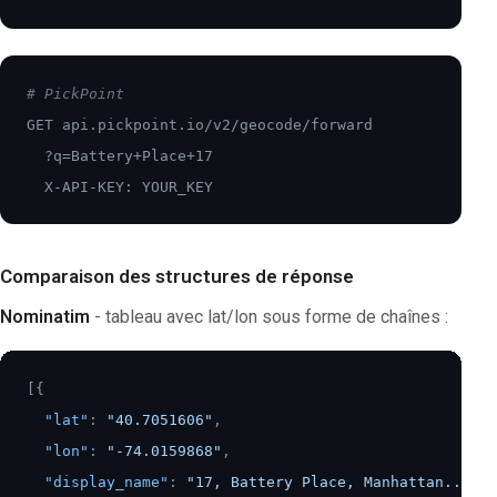
# PickPoint
GET api.pickpoint.io/v2/geocode/forward

  ?q=Battery+Place+17

  X-API-KEY: YOUR_KEY
Comparaison des structures de réponse
Nominatim
- tableau avec lat/lon sous forme de chaînes :
[
{
"lat"
:
"40.7051606"
,
"lon"
:
"-74.0159868"
,
"display_name"
:
"17, Battery Place, Manhattan..."
,