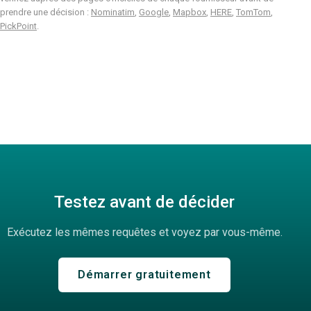
prendre une décision :
Nominatim
,
Google
,
Mapbox
,
HERE
,
TomTom
,
PickPoint
.
Testez avant de décider
Exécutez les mêmes requêtes et voyez par vous-même.
Démarrer gratuitement