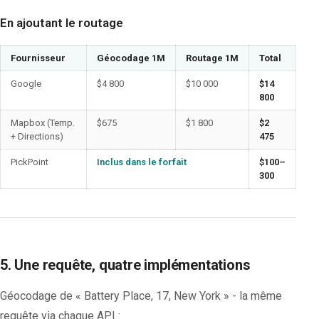
En ajoutant le routage
Fournisseur
Géocodage 1M
Routage 1M
Total
Google
$4 800
$10 000
$14
800
Mapbox (Temp.
$675
$1 800
$2
+ Directions)
475
PickPoint
Inclus dans le forfait
$100–
300
5. Une requête, quatre implémentations
Géocodage de « Battery Place, 17, New York » - la même
requête via chaque API :